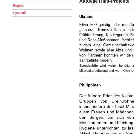
Aktuelle Hilfs-Projekte
English
Русский
Ukraine
Etwa 500 geistig oder mehrf
„Janucz Korczak-Rehabilitat
Frühförderung, Kindergarten, S
und Reha-Maßnahmen fachlich 
zudem eine Gemeinschaftswo
Wohnen sowie eine Abteilung f
von Partnern konnten wir den
Jahrzehnte fördern.
Spendenhilfe wird weiter benötigt 
von Kleinb
Mitarbeiterschulung und
Philippinen
Der frühere Prior des Kloste
Gruppen von Ureinwohne
insbesondere der Insel Min
allem Frauen und Mädchen
den Bergen, um sich von
Medikamenten und Kleidung 
Hygiene unterrichten zu la
Aktivität können nur aus Spe